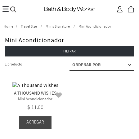
Travel Size
Minis Signature
Mini Acondicionador
Mini Acondicionador
FILTRAR
1
producto
ORDENAR POR
A THOUSAND WISHES
Mini Acondicionador
$
11
.
00
AGREGAR