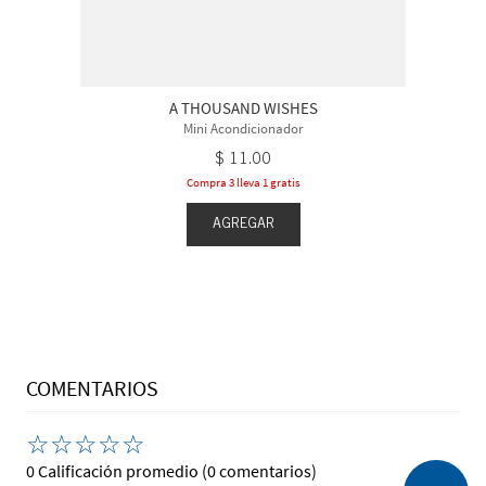
A THOUSAND WISHES
Mini Acondicionador
$
11
.
00
Compra 3 lleva 1 gratis
AGREGAR
COMENTARIOS
☆
☆
☆
☆
☆
0 Calificación promedio
(0 comentarios)