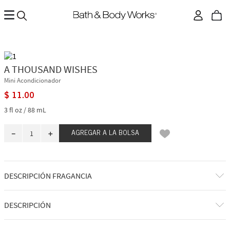
A THOUSAND WISHES
Mini Acondicionador
$
11
.
00
3 fl oz / 88 mL
－
＋
AGREGAR A LA BOLSA
DESCRIPCIÓN FRAGANCIA
A qué huele: una celebración hermosa y burbujeante.
DESCRIPCIÓN
Notas de fragancia: prosecco rosado, membrillo espumoso, peonías de
cristal, ámbar dorado y crema de amaretto.