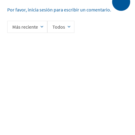
Por favor, inicia sesión para escribir un comentario.
Más reciente
Todos
No hay comentarios.
Ingrese su nombre
Enviar
He leído y acepto la
Política de Privacidad de Datos
SERVICIO AL CLIENTE