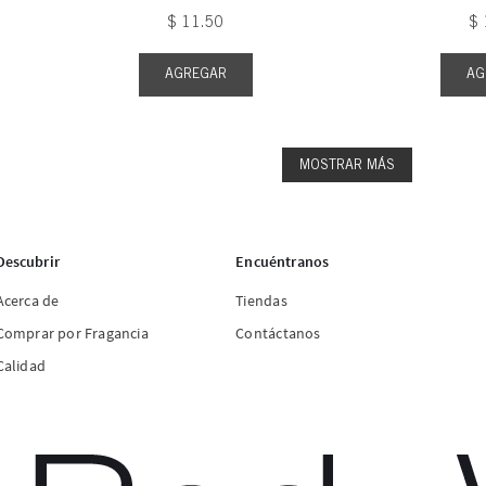
$
11
.
50
$
AGREGAR
AG
MOSTRAR MÁS
Descubrir
Encuéntranos
Acerca de
Tiendas
Comprar por Fragancia
Contáctanos
Calidad