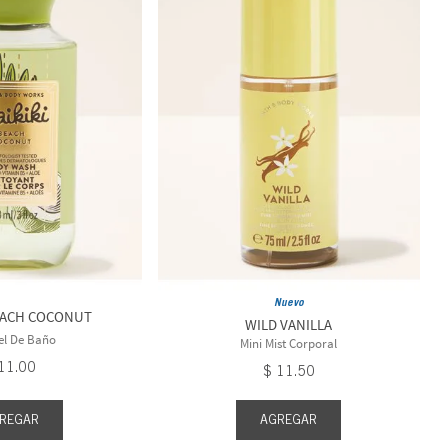
Nuevo
EACH COCONUT
WILD VANILLA
el De Baño
Mini Mist Corporal
11
.
00
$
11
.
50
REGAR
AGREGAR