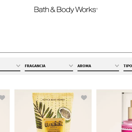
FRAGANCIA
AROMA
TIP
oz / 75 mL
A Thousand Wishes
Amaderada
 70 g
At The Beach
Amaderado
 / 88 mL
Bourbon
Cálido
oz / 100 mL
Champagne Toast
Dulce
 / 177 mL
Eucalyptus
Floral
 oz / 7 mL
Eucalyptus
Fresca
Spearmint
oz / 145 mL
Fresco
Gingham