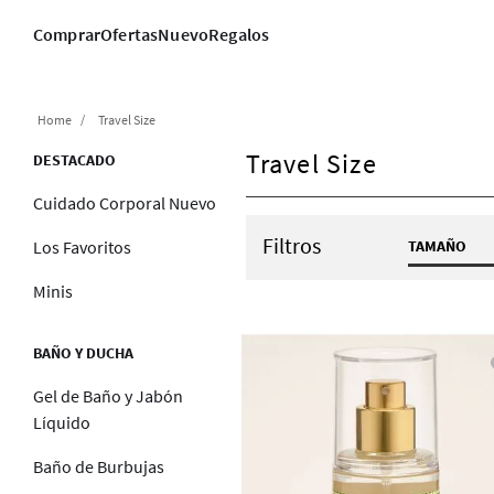
Comprar
Ofertas
Nuevo
Regalos
Travel Size
Travel Size
DESTACADO
Cuidado Corporal Nuevo
Filtros
TAMAÑO
Los Favoritos
2.5 fl 
Minis
2.5 oz /
3 fl oz
BAÑO Y DUCHA
3.4 fl 
Gel de Baño y Jabón
6 fl oz
Líquido
0.23 fl
4.9 fl 
Baño de Burbujas