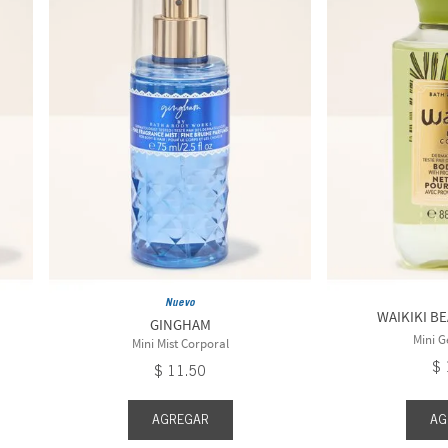
Nuevo
WAIKIKI B
GINGHAM
Mini G
Mini Mist Corporal
$
$
11
.
50
AGREGAR
AG