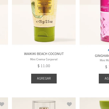
z / 70 g
Frutal
Into The Night
/ 75 mL
Frutal y
Japanese Cherry
Radiante
e
Blossom
Fresca y Limpia
Lavender Vanilla
WAIKIKI BEACH COCONUT
GINGHA
Mini Crema Corporal
Mini Mi
$
11
.
00
$
AGREGAR
AG