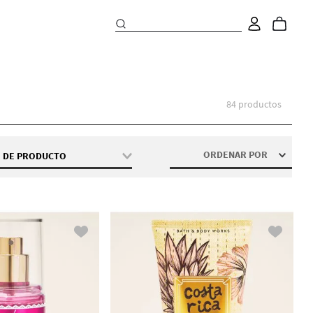
84
productos
ORDENAR POR
O DE PRODUCTO
Crema Corporal
Mini Colonia
Mini Crema Corporal
Mini gel de baño
Mini Loción Corporal
Mini Mist Corporal
Mini Mist con Aceites
Esenciales