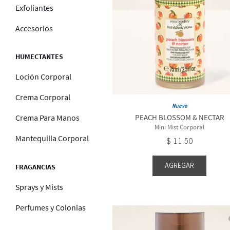
2.5 fl o
Exfoliantes
2.5 oz 
Accesorios
tbd siz
HUMECTANTES
Loción Corporal
Crema Corporal
Nuevo
PEACH BLOSSOM & NECTAR
Crema Para Manos
Mini Mist Corporal
Mantequilla Corporal
$
11
.
50
AGREGAR
FRAGANCIAS
Sprays y Mists
Perfumes y Colonias