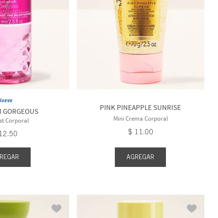
Mini Perfume
Mist Colonia
Mist Con Escarcha
Nuevo
PINK PINEAPPLE SUNRISE
M GORGEOUS
Mini Crema Corporal
st Corporal
$
11
.
00
12
.
50
REGAR
AGREGAR