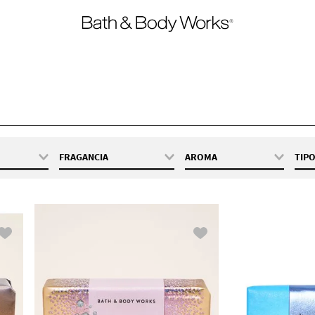
FRAGANCIA
AROMA
TIP
141.75 g
Champagne Toast
Cálido
Eucalyptus
Fresca
Spearmint
Frutal
Graphite
Lavender Vanilla
Mahogany
Teakwood
Noir