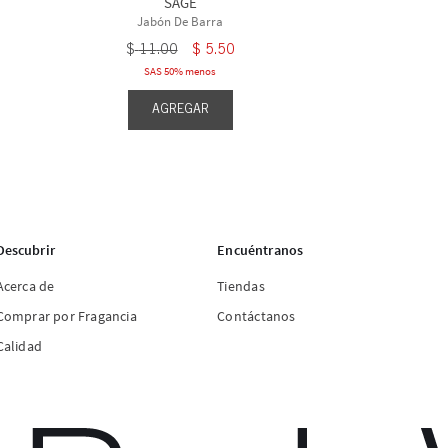
SAGE
Jabón De Barra
$
11
.
00
$
5
.
50
SAS 50% menos
AGREGAR
Descubrir
Encuéntranos
Acerca de
Tiendas
Comprar por Fragancia
Contáctanos
Calidad