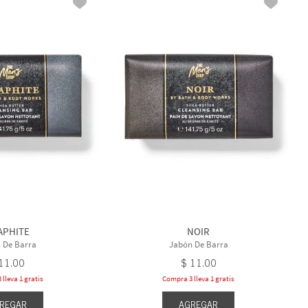
APHITE
NOIR
 De Barra
Jabón De Barra
11
.
00
$
11
.
00
lleva 1 gratis
Compra 3 lleva 1 gratis
REGAR
AGREGAR