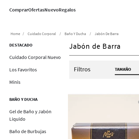
Comprar
Ofertas
Nuevo
Regalos
Cuidado Corporal
Baño Y Ducha
Jabón De Barra
Jabón de Barra
DESTACADO
Cuidado Corporal Nuevo
Filtros
TAMAÑO
Los Favoritos
5 oz / 
Minis
BAÑO Y DUCHA
Gel de Baño y Jabón
Líquido
Baño de Burbujas