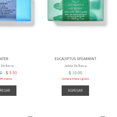
ATER
EUCALYPTUS SPEARMINT
 De Barra
Jabón De Barra
0
$
5
.
50
$
10
.
00
50% menos
Compra 3 lleva 1 gratis
REGAR
AGREGAR