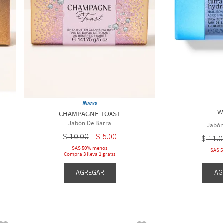
Ocean
Water
After Dark
Nuevo
W
CHAMPAGNE TOAST
Jabón De Barra
Jabón
$
10
.
00
$
5
.
00
$
11
.
0
SAS 50% menos
SAS 
Compra 3 lleva 1 gratis
AGREGAR
AG