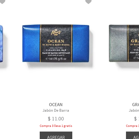
OCEAN
GR
Jabón De Barra
Jabón
$
11
.
00
$
Compra 3 lleva 1 gratis
Compra 3 
AGREGAR
AG