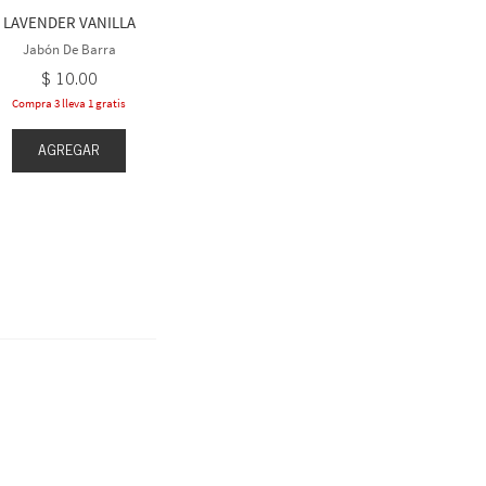
$
1
$
10
.
00
LAVENDER VANILLA
Compra 3 ll
Compra 3 lleva 1 gratis
Jabón De Barra
$
10
.
00
Compra 3 lleva 1 gratis
AGREGAR
AGR
AGREGAR