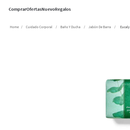
Comprar
Ofertas
Nuevo
Regalos
Cuidado Corporal
Baño Y Ducha
Jabón De Barra
Eucaly