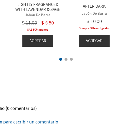
LIGHTLY FRAGRANCED
AFTER DARK
WITH LAVENDAR & SAGE
Jabón De Barra
Jabón De Barra
$
10
.
00
$
11
.
00
$
5
.
50
Compra 3 lleva 1 gratis
SAS 50% menos
AGREGAR
AGREGAR
dio
(0 comentarios)
ón para escribir un comentario.