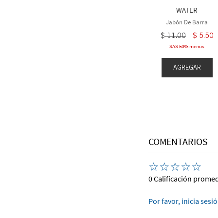
1
.
00
$
11
.
00
WATER
eva 1 gratis
Compra 3 lleva 1 gratis
Jabón De Barra
$
11
.
00
$
5
.
50
SAS 50% menos
EGAR
AGREGAR
AGREGAR
COMENTARIOS
☆
☆
☆
☆
☆
0 Calificación prome
Por favor, inicia sesi