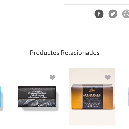
mismo tiempo. Por qué te encantará:
calidad (manteca de karité y aceite de
Forma
Jabón De Barra
cremosa, sin sulfatos, parabenos ni col
Probado por dermatólogos. Envuelto
reciclado, es simplemente precioso.
Productos Relacionados