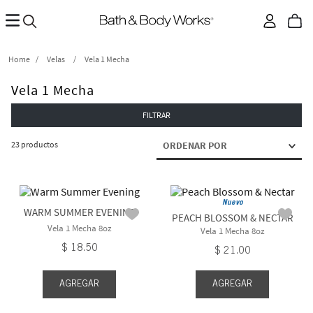
Velas
Vela 1 Mecha
Vela 1 Mecha
FILTRAR
23
productos
ORDENAR POR
Nuevo
WARM SUMMER EVENING
PEACH BLOSSOM & NECTAR
Vela 1 Mecha 8oz
Vela 1 Mecha 8oz
$
18
.
50
$
21
.
00
AGREGAR
AGREGAR