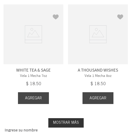
WHITE TEA & SAGE
A THOUSAND WISHES
Vela 1 Mecha 7oz
Vela 1 Mecha 8oz
$
18
.
50
$
18
.
50
AGREGAR
AGREGAR
MOSTRAR MÁS
Ingrese su nombre