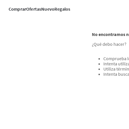
Comprar
Ofertas
Nuevo
Regalos
No encontramos ni
¿Qué debo hacer?
Comprueba l
Intenta utili
Utiliza térm
Intenta busc