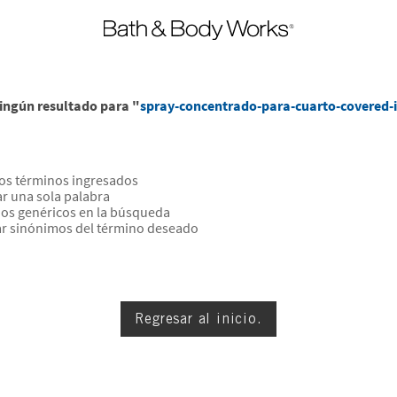
ngún resultado para "
spray-concentrado-para-cuarto-covered-
os términos ingresados
zar una sola palabra
inos genéricos en la búsqueda
ar sinónimos del término deseado
Regresar al inicio.