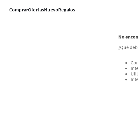
Comprar
Ofertas
Nuevo
Regalos
No encon
¿Qué deb
Com
Int
Uti
Int