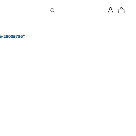
e-28005786
"