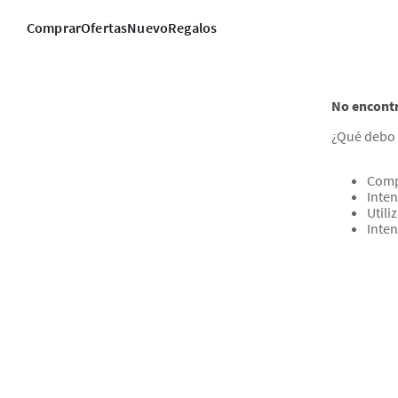
Comprar
Ofertas
Nuevo
Regalos
No encont
¿Qué debo 
Comp
Inten
Utili
Inte