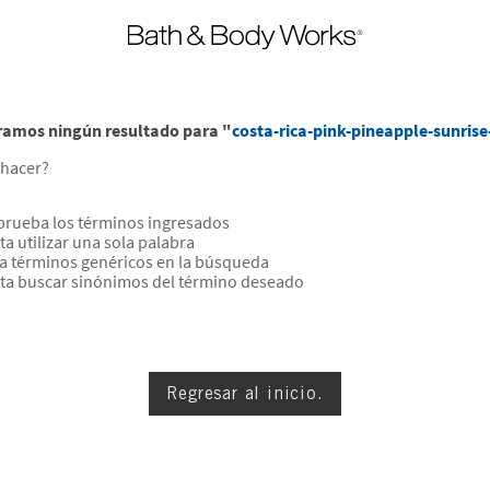
ramos ningún resultado para "
costa-rica-pink-pineapple-sunris
hacer?
rueba los términos ingresados
ta utilizar una sola palabra
za términos genéricos en la búsqueda
nta buscar sinónimos del término deseado
Regresar al inicio.