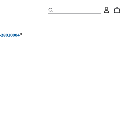
e-28010004
"