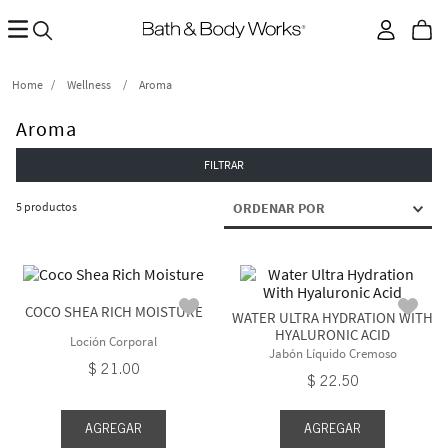
Wellness
Aroma
Aroma
FILTRAR
5
productos
ORDENAR POR
COCO SHEA RICH MOISTURE
WATER ULTRA HYDRATION WITH
HYALURONIC ACID
Loción Corporal
Jabón Líquido Cremoso
$
21
.
00
$
22
.
50
AGREGAR
AGREGAR