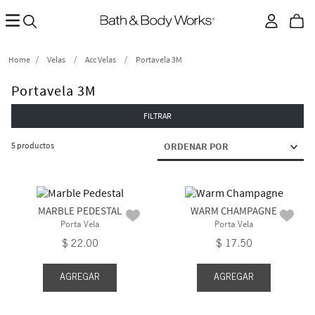
Velas
Acc Velas
Portavela 3M
Portavela 3M
FILTRAR
5
productos
ORDENAR POR
MARBLE PEDESTAL
WARM CHAMPAGNE
Porta Vela
Porta Vela
$
22
.
00
$
17
.
50
AGREGAR
AGREGAR