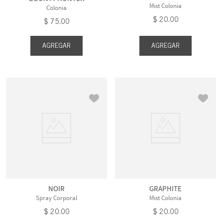
Mist Colonia
Colonia
$
20
.
00
$
75
.
00
AGREGAR
AGREGAR
NOIR
GRAPHITE
Spray Corporal
Mist Colonia
$
20
.
00
$
20
.
00