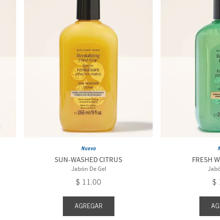
Nuevo
SUN-WASHED CITRUS
FRESH 
Jabón De Gel
Jabó
$
11
.
00
$
AGREGAR
AG