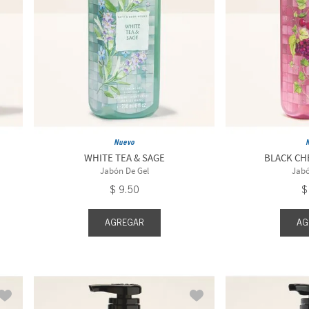
Evening
Floral
Sunny Sugar &
Vanilla
Nuevo
WHITE TEA & SAGE
BLACK CH
Jabón De Gel
Jabó
$
9
.
50
$
AGREGAR
AG