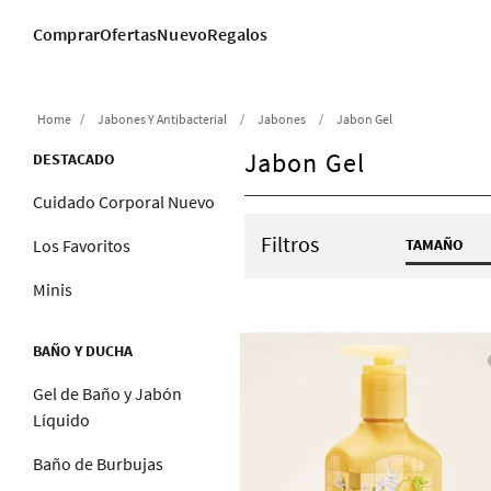
Comprar
Ofertas
Nuevo
Regalos
Jabones Y Antibacterial
Jabones
Jabon Gel
Jabon Gel
DESTACADO
Cuidado Corporal Nuevo
Filtros
TAMAÑO
Los Favoritos
8 fl oz
Minis
9.0 fl 
BAÑO Y DUCHA
Gel de Baño y Jabón
Líquido
Baño de Burbujas