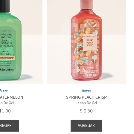
Nuevo
Nuevo
WATERMELON
SPRING PEACH CRISP
n De Gel
Jabón De Gel
11
.
00
$
9
.
50
REGAR
AGREGAR