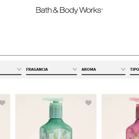
FRAGANCIA
AROMA
TIP
 / 236 mL
Black Cherry Merlot
Dulce
oz/ 266 ml
Mango Mai Tai
Floral
Ocean
Fresca
Pink Peach Blossom
Frutal
Pink Pineapple
Frutal y
Sunrise
Radiante
Rainforest Falls
Fresca y Limpia
Warm Summer
Botánico y