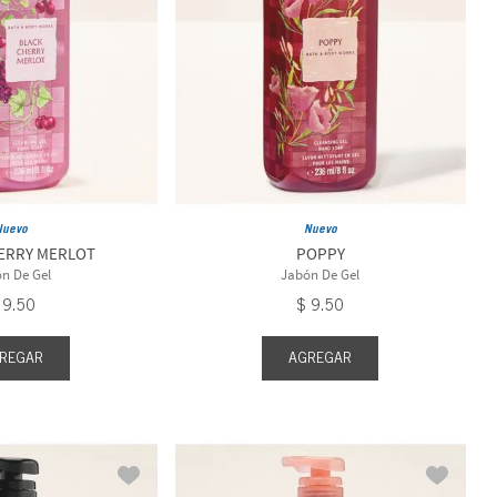
Nuevo
Nuevo
ERRY MERLOT
POPPY
n De Gel
Jabón De Gel
9
.
50
$
9
.
50
REGAR
AGREGAR