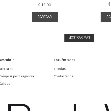
$
$
11
.
00
AGREGAR
AG
MOSTRAR MÁS
Descubrir
Encuéntranos
Acerca de
Tiendas
Comprar por Fragancia
Contáctanos
Calidad