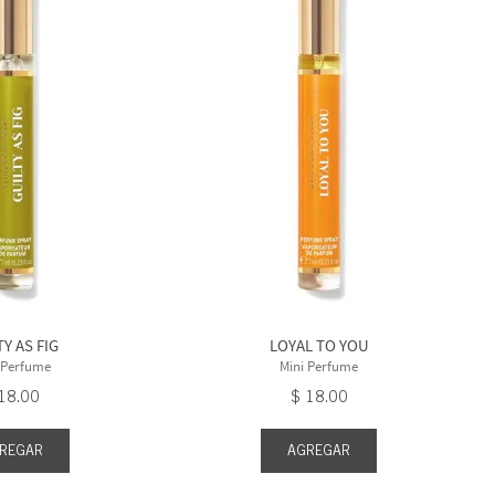
TY AS FIG
LOYAL TO YOU
 Perfume
Mini Perfume
18
.
00
$
18
.
00
REGAR
AGREGAR