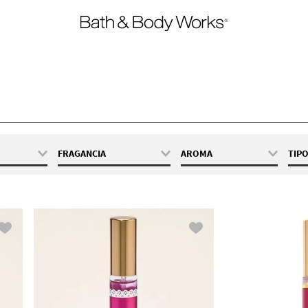
FRAGANCIA
AROMA
TIP
 oz / 7 mL
Viva Vanilla
Cálido
Vanilla Romance
Cítrica
Aqua Hour
Floral
Guilty As Fig
Fresca
Loyal To You
Frutal
Madame Mystique
Frutal y
Radiante
Seeing Rouge
Botánico y