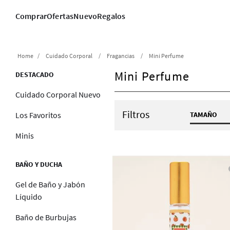
Comprar
Ofertas
Nuevo
Regalos
Cuidado Corporal
Fragancias
Mini Perfume
Mini Perfume
DESTACADO
Cuidado Corporal Nuevo
Filtros
TAMAÑO
Los Favoritos
0.23 fl
Minis
BAÑO Y DUCHA
Gel de Baño y Jabón
Líquido
Baño de Burbujas