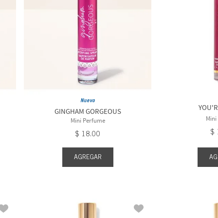
You're Cheeky
Floral
Nuevo
YOU'R
GINGHAM GORGEOUS
Mini
Mini Perfume
$
$
18
.
00
AGREGAR
AG