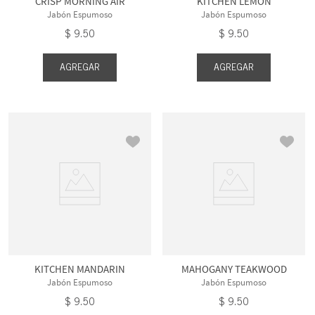
CRISP MORNING AIR
KITCHEN LEMON
Jabón Espumoso
Jabón Espumoso
$
9
.
50
$
9
.
50
AGREGAR
AGREGAR
KITCHEN MANDARIN
MAHOGANY TEAKWOOD
Jabón Espumoso
Jabón Espumoso
$
9
.
50
$
9
.
50