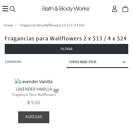
Fragancias Para Wallflowers 2 X $13 / 4 X $24
Fragancias para Wallflowers 2 x $13 / 4 x $24
FILTRAR
1
producto
ORDENAR POR
LAVENDER VANILLA
Fragancia Para Wallflowers
$
9
.
00
AGREGAR