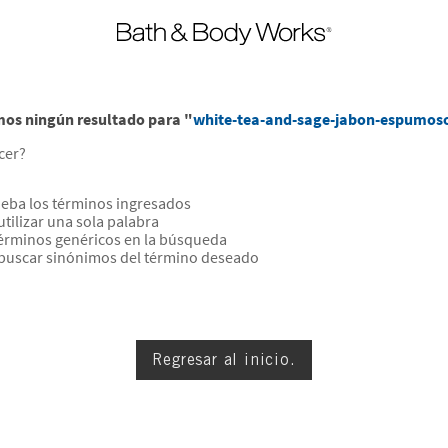
os ningún resultado para "
white-tea-and-sage-jabon-espumos
cer?
ba los términos ingresados
utilizar una sola palabra
 términos genéricos en la búsqueda
 buscar sinónimos del término deseado
Regresar al inicio.