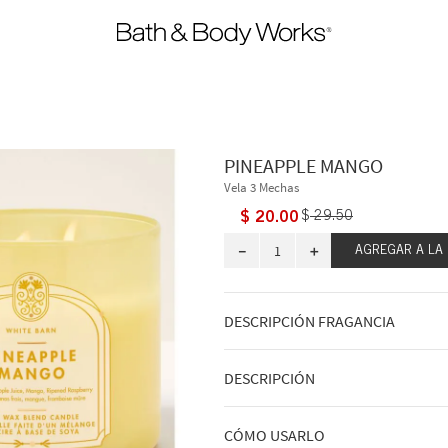
PINEAPPLE MANGO
Vela 3 Mechas
$
20
.
00
$
29
.
50
－
＋
AGREGAR A LA
DESCRIPCIÓN FRAGANCIA
Respirando hondo de un toque tan afr
DESCRIPCIÓN
Notas aromáticas: zumo fresco de pi
madura en la vid.
Qué hace: ofrece una increíble experie
CÓMO USARLO