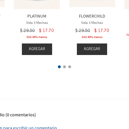
T
PLATINUM
FLOWERCHILD
Vela 3 Mechas
Vela 3 Mechas
$
29
.
50
$
17
.
70
$
29
.
50
$
17
.
70
V
SAS 40% menos
SAS 40% menos
AGREGAR
AGREGAR
dio
(0 comentarios)
ón para escribir un comentario.