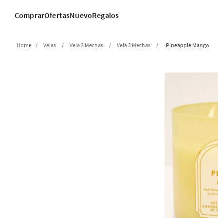
Comprar
Ofertas
Nuevo
Regalos
Velas
Vela 3 Mechas
Vela 3 Mechas
Pineapple Mango