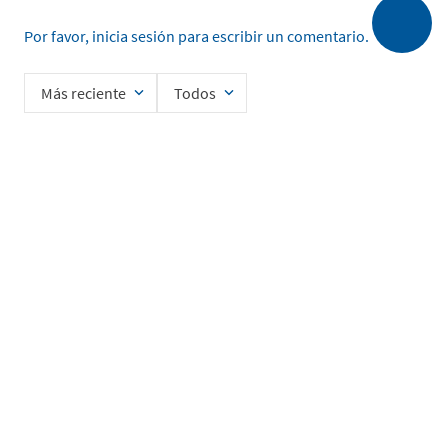
Por favor, inicia sesión para escribir un comentario.
Más reciente
Todos
Cargando comentarios…
Ingrese su nombre
Enviar
He leído y acepto la
Política de Privacidad de Datos
SERVICIO AL CLIENTE
MI CUENTA