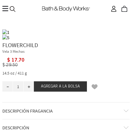
FLOWERCHILD
Vela 3 Mechas
$
17
.
70
$
29
.
50
14.5 oz / 411 g
－
＋
AGREGAR A LA BOLSA
DESCRIPCIÓN FRAGANCIA
Explora libremente tu propio jardín de hadas de tamaño real con esta
DESCRIPCIÓN
fragancia floral, terrosa y amaderada.