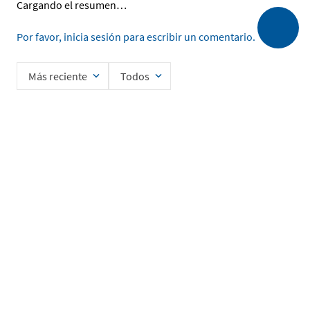
Cargando el resumen…
Por favor, inicia sesión para escribir un comentario.
Más reciente
Todos
Cargando comentarios…
Ingrese su nombre
Enviar
He leído y acepto la
Política de Privacidad de Datos
SERVICIO AL CLIENTE
MI CUENTA