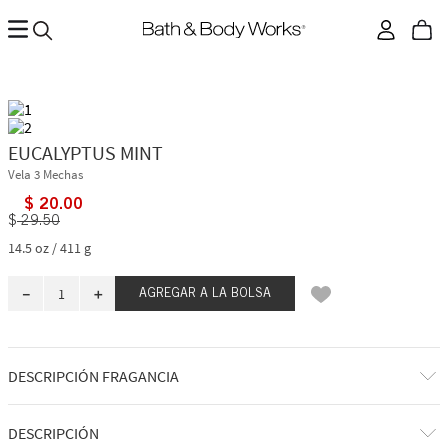
EUCALYPTUS MINT
Vela 3 Mechas
$
20
.
00
$
29
.
50
14.5 oz / 411 g
－
＋
AGREGAR A LA BOLSA
DESCRIPCIÓN FRAGANCIA
A qué huele: una mezcla de hierbas fresca y relajante enviada
DESCRIPCIÓN
directamente desde el spa.