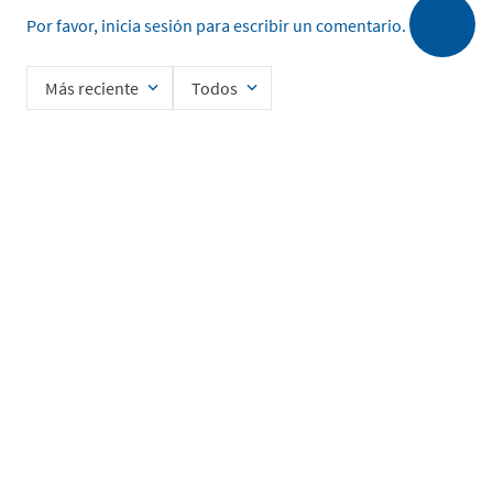
Por favor, inicia sesión para escribir un comentario.
Más reciente
Todos
Cargando comentarios…
Ingrese su nombre
Enviar
He leído y acepto la
Política de Privacidad de Datos
SERVICIO AL CLIENTE
MI CUENTA