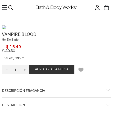
VAMPIRE BLOOD
Gel De Baño
$
16
.
40
$
20
.
50
10 fl oz / 295 mL
－
＋
AGREGAR A LA BOLSA
DESCRIPCIÓN FRAGANCIA
A qué huele: afrutado, floral y espantoso a partes iguales.
DESCRIPCIÓN
Notas olfativas: frutos rojos, jazmín nocturno y ciruela petrificante.