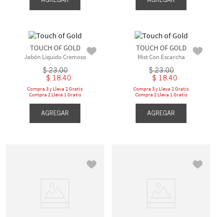
TOUCH OF GOLD
TOUCH OF GOLD
Jabón Líquido Cremoso
Mist Con Escarcha
$
23
.
00
$
23
.
00
$
18
.
40
$
18
.
40
Compra 3 y Lleva 2 Gratis
Compra 3 y Lleva 2 Gratis
Compra 2 Lleva 1 Gratis
Compra 2 Lleva 1 Gratis
AGREGAR
AGREGAR