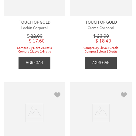
TOUCH OF GOLD
TOUCH OF GOLD
Loción Corporal
Crema Corporal
$
22
.
00
$
23
.
00
$
17
.
60
$
18
.
40
Compra 3 y Lleva 2 Gratis
Compra 3 y Lleva 2 Gratis
Compra 2 Lleva 1 Gratis
Compra 2 Lleva 1 Gratis
AGREGAR
AGREGAR