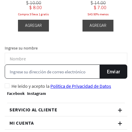
$
10
.
00
$
14
.
00
$
8
.
00
$
7
.
00
Compra 3 lleva 1 gratis
SAS 50% menos
AGREGAR
AGREGAR
Ingrese su nombre
Enviar
He leído y acepto la
Política de Privacidad de Datos
SERVICIO AL CLIENTE
MI CUENTA