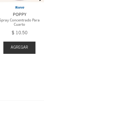
Cuarto
Cua
Nuevo
$
10
.
50
$
1
POPPY
Spray Concentrado Para
Cuarto
$
10
.
50
AGREGAR
AGR
AGREGAR