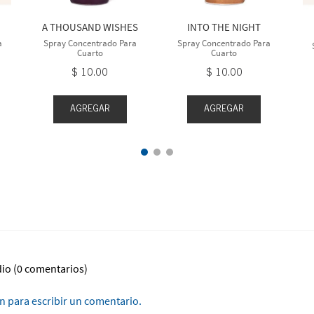
A THOUSAND WISHES
INTO THE NIGHT
a
Spray Concentrado Para
Spray Concentrado Para
Cuarto
Cuarto
$
10
.
00
$
10
.
00
AGREGAR
AGREGAR
dio
(0 comentarios)
ón para escribir un comentario.