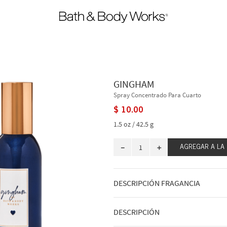
GINGHAM
Spray Concentrado Para Cuarto
$
10
.
00
1.5 oz / 42.5 g
－
＋
AGREGAR A LA
DESCRIPCIÓN FRAGANCIA
Fresia azul, melocotón blanco, clemen
DESCRIPCIÓN