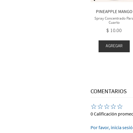
arto
Cuarto
0
.
50
$
10
.
00
PINEAPPLE MANGO
Spray Concentrado Par
Cuarto
$
10
.
00
EGAR
AGREGAR
AGREGAR
COMENTARIOS
☆
☆
☆
☆
☆
0 Calificación prome
Por favor, inicia sesi