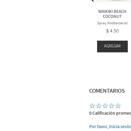
rial 7.6 fl oz
Spray Antibacterial
8
.
50
$
4
.
50
$
3
.
60
WAIKIKI BEACH
COCONUT
eva 1 gratis
Spray Antibacterial
$
4
.
50
EGAR
AGREGAR
AGREGAR
COMENTARIOS
☆
☆
☆
☆
☆
0 Calificación prome
Por favor, inicia sesi