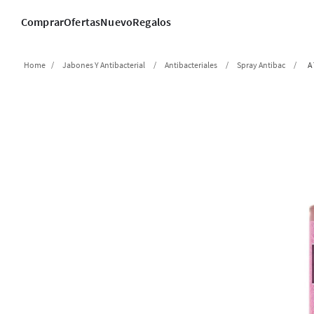
Comprar
Ofertas
Nuevo
Regalos
Jabones Y Antibacterial
Antibacteriales
Spray Antibac
A