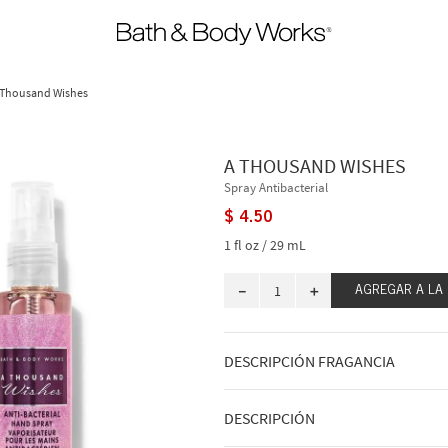
 Thousand Wishes
A THOUSAND WISHES
Spray Antibacterial
$
4
.
50
1 fl oz / 29 mL
－
＋
AGREGAR A LA
DESCRIPCIÓN FRAGANCIA
A qué huele: una celebración dulce y 
DESCRIPCIÓN
Notas de fragancia: prosecco rosado, 