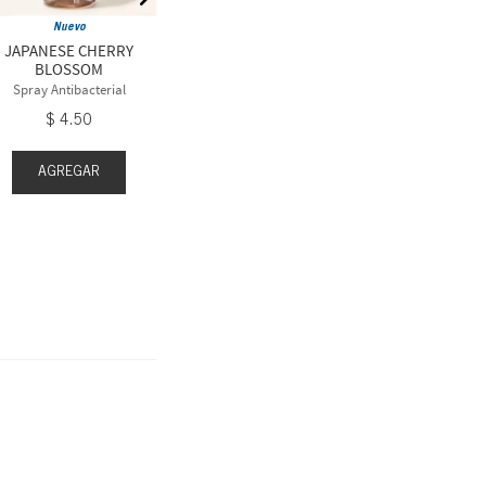
Spray Antibacterial
Revita
Nuevo
$
4
.
50
$
3
.
60
$
4
JAPANESE CHERRY
BLOSSOM
Spray Antibacterial
$
4
.
50
AGR
AGREGAR
AGREGAR