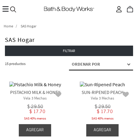
SAS Hogar
SAS Hogar
FILTRAR
15
productos
ORDENAR POR
PISTACHIO MILK & HONEY
SUN-RIPENED PEACH
Vela 3 Mechas
Vela 3 Mechas
$
29
.
50
$
29
.
50
$
17
.
70
$
17
.
70
SAS 40% menos
SAS 40% menos
AGREGAR
AGREGAR