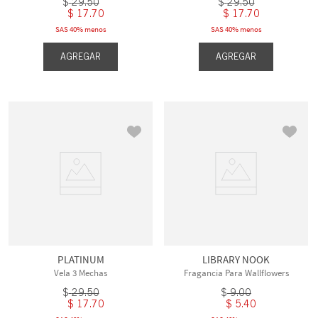
$
29
.
50
$
29
.
50
$
17
.
70
$
17
.
70
SAS 40% menos
SAS 40% menos
AGREGAR
AGREGAR
PLATINUM
LIBRARY NOOK
Vela 3 Mechas
Fragancia Para Wallflowers
$
29
.
50
$
9
.
00
$
17
.
70
$
5
.
40