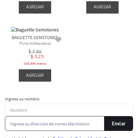
AGREGAR
AGREGAR
BAGUETTE GEMSTONES
Porta Antibacterial
$
7
.
50
$
5
.
25
SAS 30% menos
AGREGAR
Ingrese su nombre
Enviar