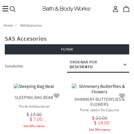
SAS Accesorios
SAS Accesorios
FILTRAR
ORDENAR POR
3
productos
DESCUENTO
SLEEPING BAG BEAR
SHIMMERY BUTTERFLIES &
FLOWERS
Porta Antibacterial
Porta Jabón De Espuma
$
14
.
00
$
20
.
00
$
7
.
00
$
14
.
00
SAS 50% menos
SAS 30% menos