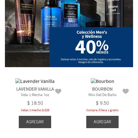
LAVENDER VANILLA
BOURBON
Vela 1 Mecha 7oz
Mini Gel De Baño
$
18
.
50
$
9
.
50
Velas 1 mecha 2x$29
Compra 3 lleva 1 gratis
AGREGAR
AGREGAR