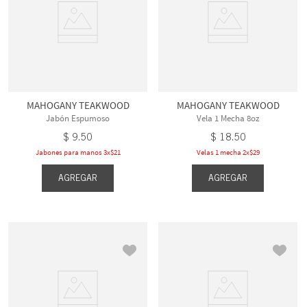
MAHOGANY TEAKWOOD
MAHOGANY TEAKWOOD
Jabón Espumoso
Vela 1 Mecha 8oz
$
9
.
50
$
18
.
50
Jabones para manos 3x$21
Velas 1 mecha 2x$29
AGREGAR
AGREGAR