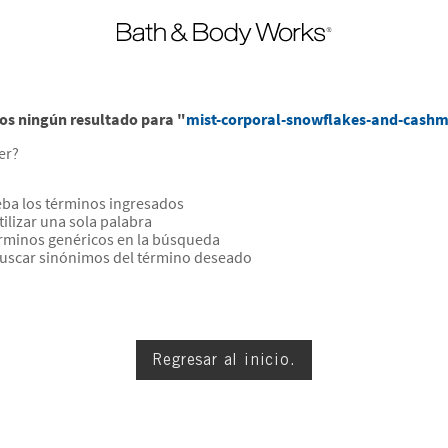
s ningún resultado para "
mist-corporal-snowflakes-and-cashm
er?
a los términos ingresados
tilizar una sola palabra
términos genéricos en la búsqueda
buscar sinónimos del término deseado
Regresar al inicio.