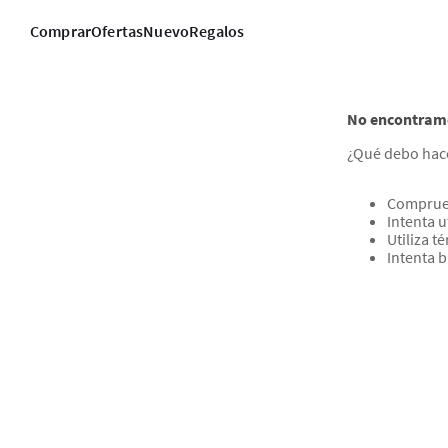
Comprar
Ofertas
Nuevo
Regalos
No encontramo
¿Qué debo hac
Comprueb
Intenta u
Utiliza 
Intenta 