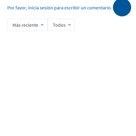
Por favor, inicia sesión para escribir un comentario.
Más reciente
Todos
Cargando comentarios…
Ingrese su nombre
Enviar
He leído y acepto la
Política de Privacidad de Datos
SERVICIO AL CLIENTE
MI CUENTA