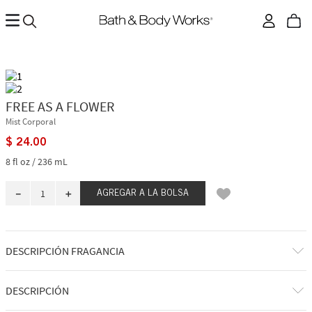
FREE AS A FLOWER
Mist Corporal
$
24
.
00
8 fl oz / 236 mL
－
＋
AGREGAR A LA BOLSA
DESCRIPCIÓN FRAGANCIA
A qué huele: retozando por un jardín de flores fragantes en una tarde
DESCRIPCIÓN
soleada.