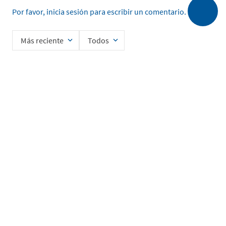
Por favor, inicia sesión para escribir un comentario.
Más reciente
Todos
Cargando comentarios…
Ingrese su nombre
Enviar
He leído y acepto la
Política de Privacidad de Datos
SERVICIO AL CLIENTE
MI CUENTA