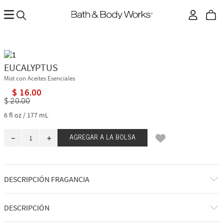
EUCALYPTUS
Mist con Aceites Esenciales
$
16
.
00
$
20
.
00
6 fl oz / 177 mL
－
＋
AGREGAR A LA BOLSA
DESCRIPCIÓN FRAGANCIA
A qué huele: una limpieza ligera pero herbácea.
DESCRIPCIÓN
Notas de fragancia: aceite de eucalipto.