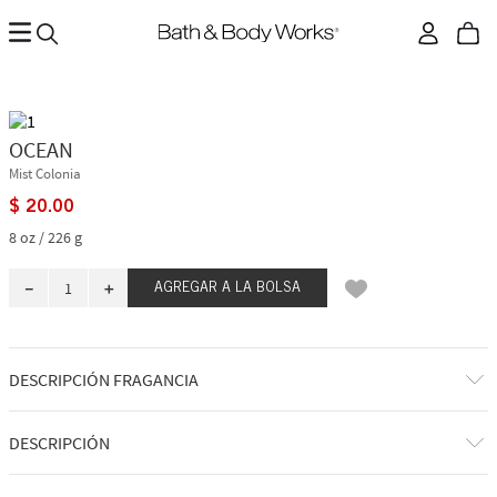
OCEAN
Mist Colonia
$
20
.
00
8 oz / 226 g
－
＋
AGREGAR A LA BOLSA
DESCRIPCIÓN FRAGANCIA
A qué huele: un chapuzón fresco y refrescante en el profundo mar azul.
DESCRIPCIÓN
Notas de fragancia: ciprés azul, vetiver y aire costero.