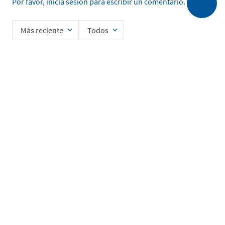
Por favor, inicia sesión para escribir un comentario.
Más reciente
Todos
Cargando comentarios…
Ingrese su nombre
Enviar
He leído y acepto la
Política de Privacidad de Datos
SERVICIO AL CLIENTE
MI CUENTA
DESCUBRIR