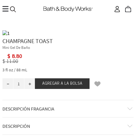
CHAMPAGNE TOAST
Mini Gel De Baño
$
8
.
80
$
11
.
00
3 fl oz / 88 mL
－
＋
AGREGAR A LA BOLSA
DESCRIPCIÓN FRAGANCIA
A qué huele: un spritz afrutado, dulce y espumoso.
DESCRIPCIÓN
Notas de fragancia: champán burbujeante, bayas espumosas y