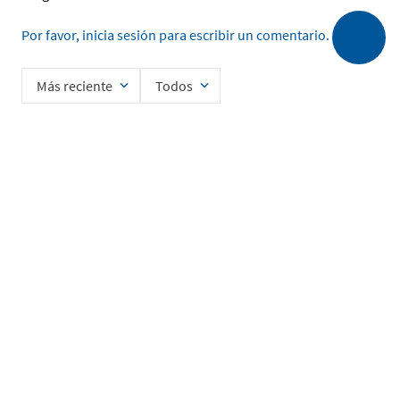
Por favor, inicia sesión para escribir un comentario.
Más reciente
Todos
Cargando comentarios…
Ingrese su nombre
Enviar
He leído y acepto la
Política de Privacidad de Datos
SERVICIO AL CLIENTE
MI CUENTA