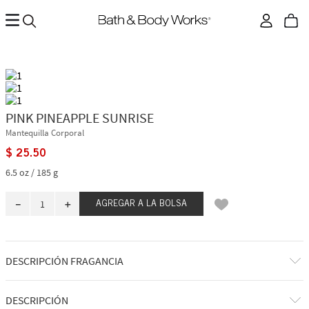
PINK PINEAPPLE SUNRISE
Mantequilla Corporal
$
25
.
50
6.5 oz / 185 g
－
＋
AGREGAR A LA BOLSA
DESCRIPCIÓN FRAGANCIA
¡Saludos desde el paraíso! Despierta con el dulce aroma del jugo de piña
DESCRIPCIÓN
rosa y el amanecer abriéndose paso entre las palmeras.