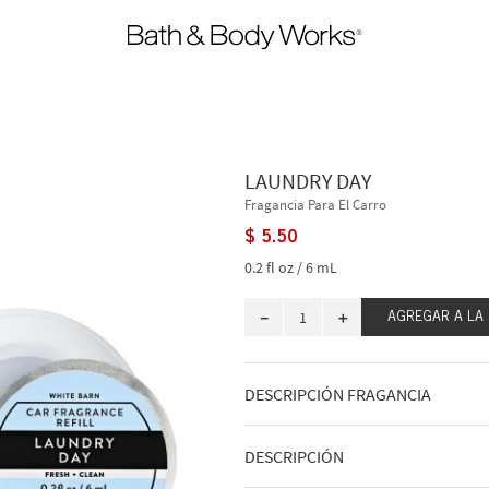
LAUNDRY DAY
Fragancia Para El Carro
$
5
.
50
0.2 fl oz / 6 mL
－
＋
AGREGAR A LA
DESCRIPCIÓN FRAGANCIA
A qué huele: una cesta con ropa sucia
DESCRIPCIÓN
tendedero.