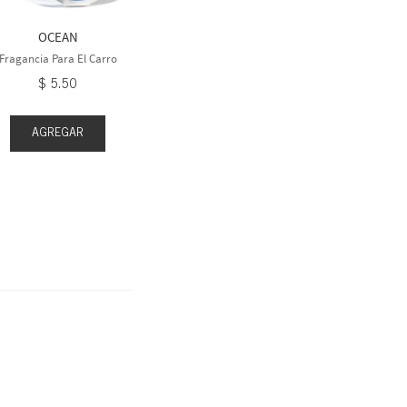
Fragancia P
Fragancia Para El Carro
$
5
$
5
.
50
OCEAN
Fragancia Para El Carro
$
5
.
50
AGREGAR
AGR
AGREGAR