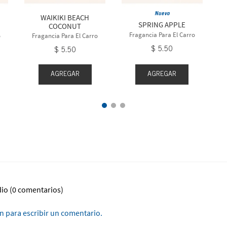
Nuevo
WAIKIKI BEACH
SPRING APPLE
COCONUT
Fragancia Para El Carro
o
Fragancia Para El Carro
$
5
.
50
$
5
.
50
AGREGAR
AGREGAR
dio
(0 comentarios)
ón para escribir un comentario.