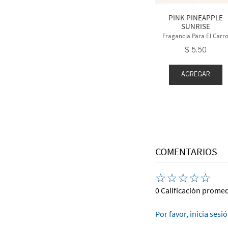
5
.
50
$
5
.
50
PINK PINEAPPLE
SUNRISE
Fragancia Para El Carr
$
5
.
50
EGAR
AGREGAR
AGREGAR
COMENTARIOS
☆
☆
☆
☆
☆
0 Calificación prome
Por favor, inicia sesi