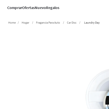
Comprar
Ofertas
Nuevo
Regalos
Hogar
Fragancia Para Auto
Car Disc
Laundry Day