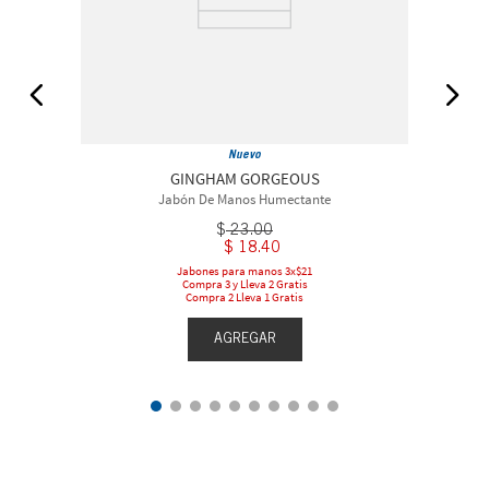
Nuevo
GINGHAM GORGEOUS
Jabón De Manos Humectante
$
23
.
00
$
18
.
40
Jabones para manos 3x$21
Compra 3 y Lleva 2 Gratis
Compra 2 Lleva 1 Gratis
AGREGAR