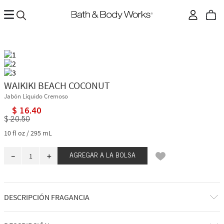
WAIKIKI BEACH COCONUT
Jabón Líquido Cremoso
$
16
.
40
$
20
.
50
10 fl oz / 295 mL
－
＋
AGREGAR A LA BOLSA
DESCRIPCIÓN FRAGANCIA
¡Bienvenido a tu escapada bañada por el sol! Una mezcla de ensueño de