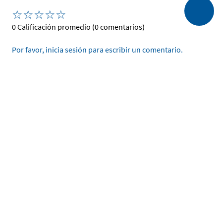
☆
☆
☆
☆
☆
0 Calificación promedio
(0 comentarios)
Por favor, inicia sesión para escribir un comentario.
Más reciente
Todos
No hay comentarios.
Ingrese su nombre
Enviar
He leído y acepto la
Política de Privacidad de Datos