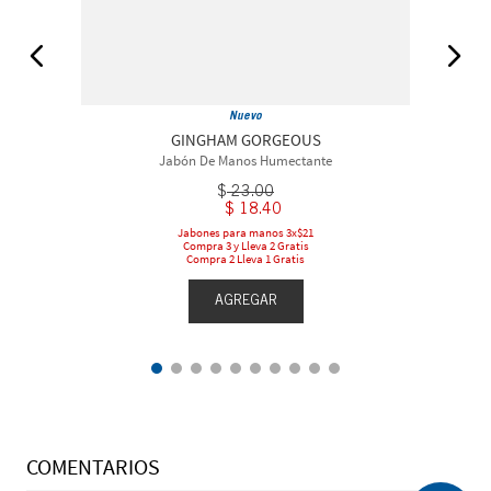
Nuevo
GINGHAM GORGEOUS
Jabón De Manos Humectante
$
23
.
00
$
18
.
40
Jabones para manos 3x$21
Compra 3 y Lleva 2 Gratis
Compra 2 Lleva 1 Gratis
AGREGAR
COMENTARIOS