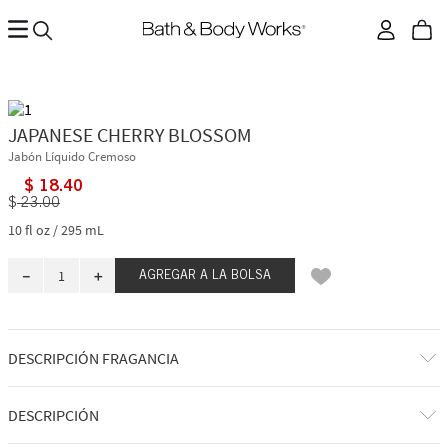
JAPANESE CHERRY BLOSSOM
Jabón Líquido Cremoso
$
18
.
40
$
23
.
00
10 fl oz / 295 mL
－
＋
AGREGAR A LA BOLSA
DESCRIPCIÓN FRAGANCIA
Hermosa, atemporal y adorada: Japanese Cherry Blossom es
DESCRIPCIÓN
verdaderamente
esa
chica. Desde su aparición en 2006, esta icónica
fragancia ha ofrecido una elegante belleza floral que no se puede