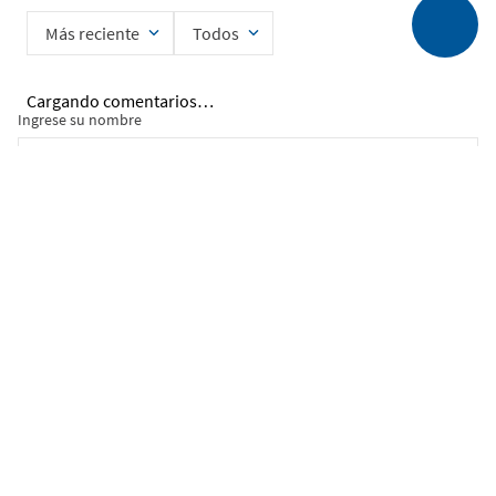
Más reciente
Todos
Cargando comentarios…
Ingrese su nombre
Enviar
He leído y acepto la
Política de Privacidad de Datos
SERVICIO AL CLIENTE
MI CUENTA
DESCUBRIR