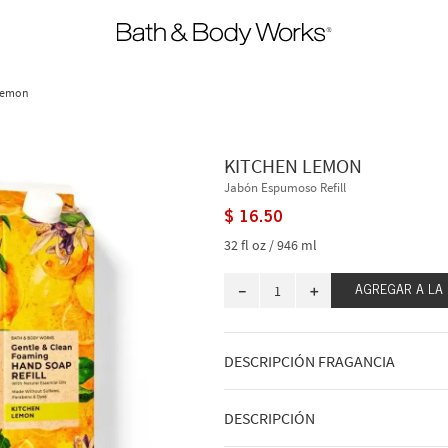
Lemon
KITCHEN LEMON
Jabón Espumoso Refill
$
16
.
50
32 fl oz / 946 ml
－
＋
AGREGAR A LA
DESCRIPCIÓN FRAGANCIA
A qué huele: limpio, brillante, frescura 
DESCRIPCIÓN
Notas de fragancia: limón picante, cít