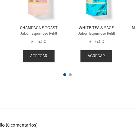
CHAMPAGNE TOAST
WHITE TEA & SAGE
M
Jabón Espumoso Refill
Jabón Espumoso Refill
$
16
.
50
$
16
.
50
AGREGAR
AGREGAR
dio
(0 comentarios)