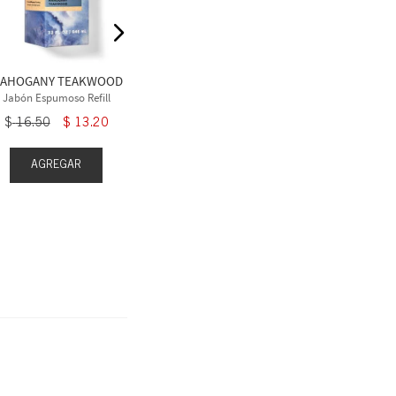
Jabón Espumoso Refill
Jabón Espu
$
16
.
50
$
1
AHOGANY TEAKWOOD
Jabón Espumoso Refill
$
16
.
50
$
13
.
20
AGREGAR
AGR
AGREGAR