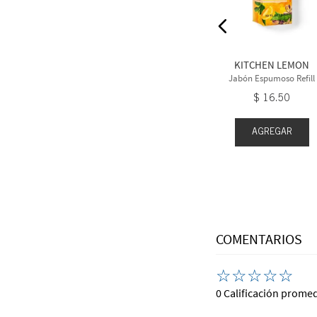
moso Refill
Jabón Espumoso Refill
6
.
50
$
16
.
50
KITCHEN LEMON
Jabón Espumoso Refill
$
16
.
50
EGAR
AGREGAR
AGREGAR
COMENTARIOS
☆
☆
☆
☆
☆
0 Calificación prome