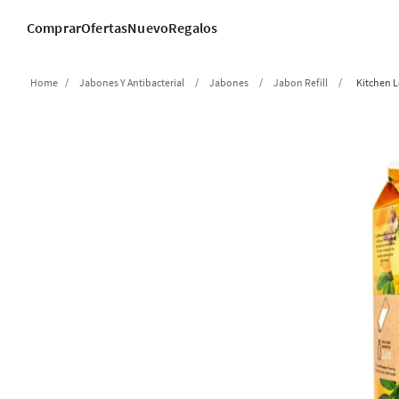
Comprar
Ofertas
Nuevo
Regalos
Jabones Y Antibacterial
Jabones
Jabon Refill
Kitchen 