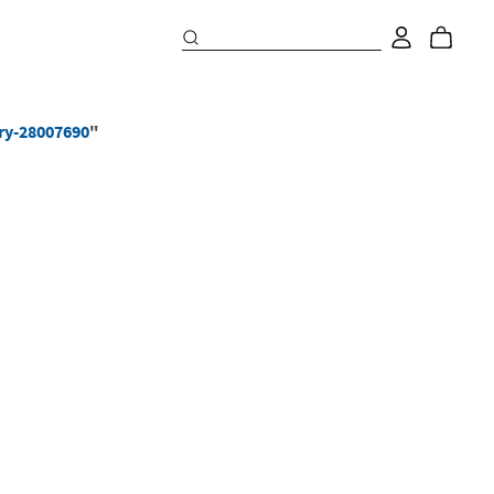
ry-28007690
"