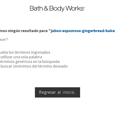
mos ningún resultado para "
jabon-espumoso-gingerbread-bake
acer?
eba los términos ingresados
 utilizar una sola palabra
 términos genéricos en la búsqueda
a buscar sinónimos del término deseado
Regresar al inicio.