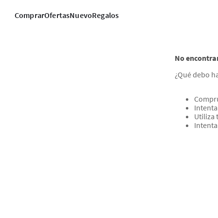
Comprar
Ofertas
Nuevo
Regalos
No encontra
¿Qué debo h
Compru
Intenta
Utiliza
Intent