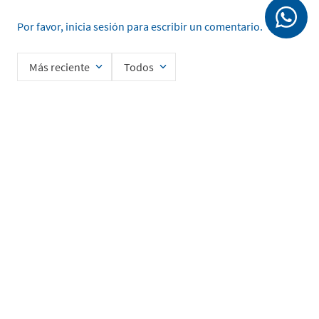
Por favor, inicia sesión para escribir un comentario.
Más reciente
Todos
Cargando comentarios…
Ingrese su nombre
Enviar
He leído y acepto la
Política de Privacidad de Datos
SERVICIO AL CLIENTE
MI CUENTA