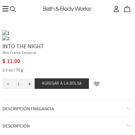
INTO THE NIGHT
Mini Crema Corporal
$
11
.
00
2.5 oz / 70 g
－
＋
AGREGAR A LA BOLSA
DESCRIPCIÓN FRAGANCIA
A qué huele: una noche eterna, brillante y seductora en la ciudad.
DESCRIPCIÓN
Notas de fragancia: frambuesa negra, cristales de ámbar, pétalos de rosa