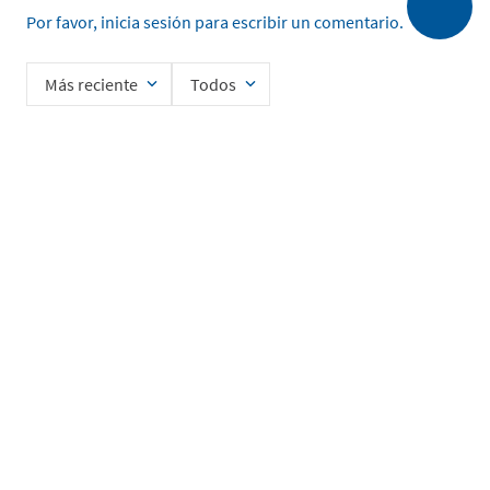
Por favor, inicia sesión para escribir un comentario.
Más reciente
Todos
No hay comentarios.
Ingrese su nombre
Enviar
He leído y acepto la
Política de Privacidad de Datos
SERVICIO AL CLIENTE