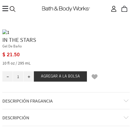
IN THE STARS
Gel De Baño
$
21
.
50
10 fl oz / 295 mL
－
＋
AGREGAR A LA BOLSA
DESCRIPCIÓN FRAGANCIA
A qué huele: ver un cometa único en la vida cruzar un cielo oscuro.
DESCRIPCIÓN
Notas de fragancia: bergamota chispeante, flor de albaricoque y sándalo
esponjoso.