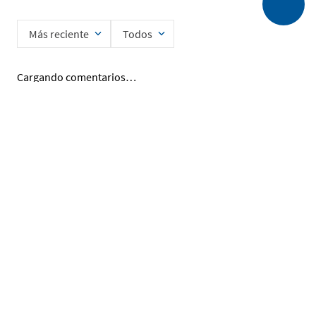
Más reciente
Todos
Cargando comentarios…
Ingrese su nombre
Enviar
He leído y acepto la
Política de Privacidad de Datos
SERVICIO AL CLIENTE
MI CUENTA
DESCUBRIR