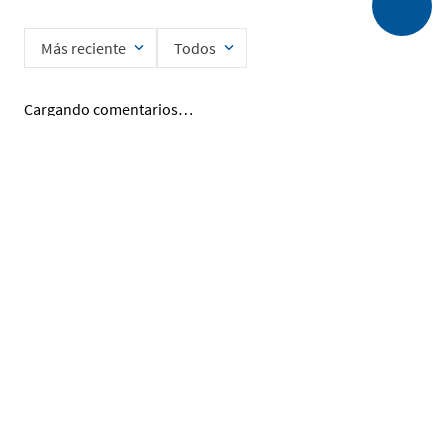
Más reciente
Todos
Cargando comentarios…
Ingrese su nombre
Enviar
He leído y acepto la
Política de Privacidad de Datos
SERVICIO AL CLIENTE
MI CUENTA
DESCUBRIR