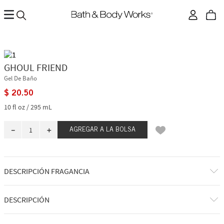
GHOUL FRIEND
Gel De Baño
$
20
.
50
10 fl oz / 295 mL
－
＋
AGREGAR A LA BOLSA
DESCRIPCIÓN FRAGANCIA
Cómo huele: brillante, afrutado y simplemente fabuloso.
DESCRIPCIÓN
Notas de fragancia: fresas oscuras, peonía fantasmal, cítricos
escalofriantes.