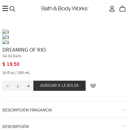
DREAMING OF RIO
Gel De Baño
$
19
.
50
10 fl oz / 295 mL
－
＋
AGREGAR A LA BOLSA
DESCRIPCIÓN FRAGANCIA
Viajamos a las vibrantes calles de Río de Janeiro y nos sumergimos en
DESCRIPCIÓN
las vistas, los sonidos y los aromas de Brasil. Con la experiencia de