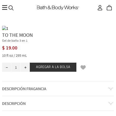
TO THE MOON
Gel de baño 3 en 1
$
19
.
00
10 fl oz / 295 mL
－
＋
AGREGAR A LA BOLSA
DESCRIPCIÓN FRAGANCIA
A qué huele: un frescor que te hace sentir como si estuvieras
DESCRIPCIÓN
presenciando algo de otro mundo.
Notas de fragancia: lavanda helada, salvia y ralladura de bergamota.