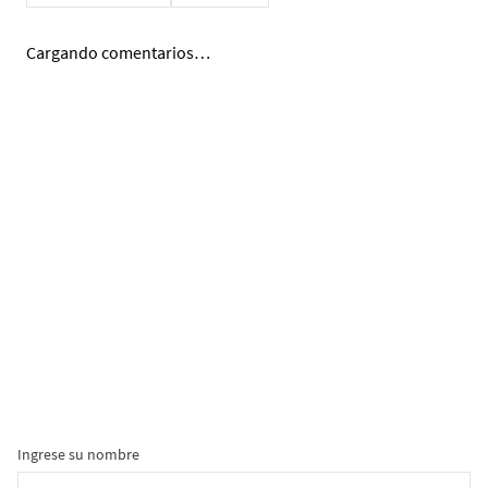
COMENTARIOS
Cargando el resumen…
Por favor, inicia sesión para escribir un comentario.
Más reciente
Todos
Cargando comentarios…
Ingrese su nombre