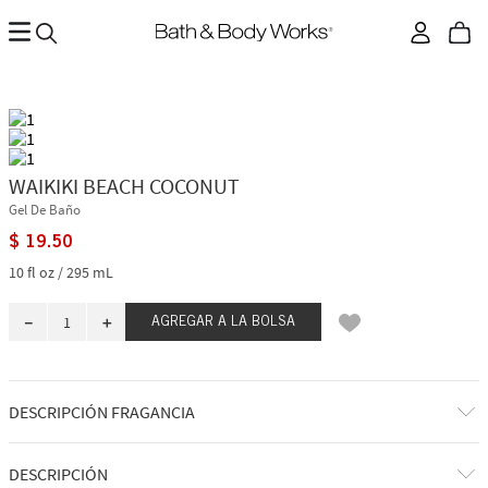
WAIKIKI BEACH COCONUT
Gel De Baño
$
19
.
50
10 fl oz / 295 mL
－
＋
AGREGAR A LA BOLSA
DESCRIPCIÓN FRAGANCIA
¡Bienvenido a tu escapada bañada por el sol! Una mezcla de ensueño de
DESCRIPCIÓN
coco blanco tropical envuelta en una suave brisa marina.