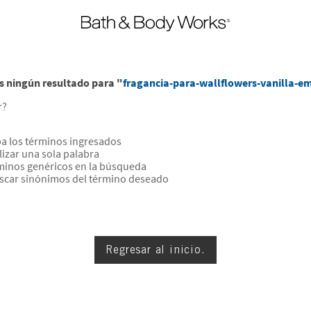
 ningún resultado para "
fragancia-para-wallflowers-vanilla-e
r?
 los términos ingresados
ilizar una sola palabra
rminos genéricos en la búsqueda
uscar sinónimos del término deseado
Regresar al inicio.