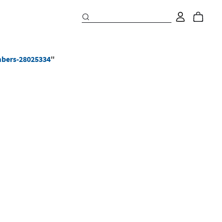
mbers-28025334
"