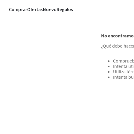
Comprar
Ofertas
Nuevo
Regalos
No encontramos
¿Qué debo hace
Comprueba
Intenta ut
Utiliza té
Intenta b