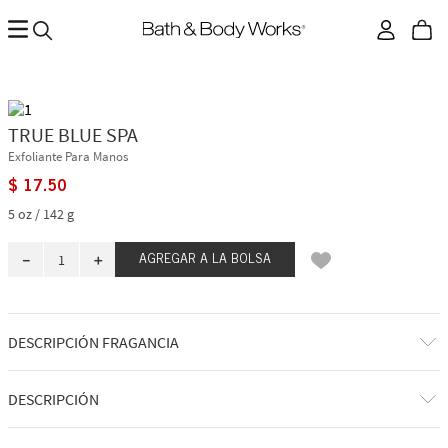
TRUE BLUE SPA
Exfoliante Para Manos
$
17
.
50
5 oz / 142 g
－
＋
AGREGAR A LA BOLSA
DESCRIPCIÓN FRAGANCIA
A qué huele: una experiencia de spa relajante y ultra reconfortante.
DESCRIPCIÓN
Notas de fragancia: aroma cítrico.